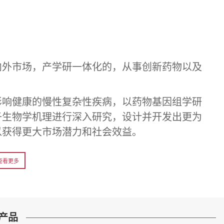
内外市场，产学研一体化的，从事创新药物以及
。
影响健康的慢性复杂性疾病，以药物基因组学研
子生物学机理进行深入研究，设计并开发出更为
以获得更大市场潜力和社会效益。
查看更多
产品