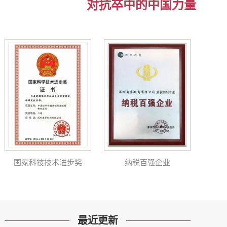
对抗卒中的中国力量
国家科技技术进步奖
纳税百强企业
最近更新