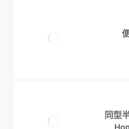
同型
Hom