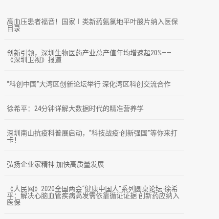
高血压患者福音！国家Ⅰ类新药氨氯地平叶酸片纳入医保
目录
创新引领，深圳生物医药产业总产值年均增速超20%——
《深圳卫视》报道
“科创中国”大湾区创新论坛举行 深化湾区科创交流合作
徐希平：24分钟详解大数据时代的精准营养学
深圳南山抗疫科普展启动，“科技战疫·创新强国”等你来打
卡！
弘扬企业家精神 加快高质量发展
《人民网》2020全国两会“健康中国人”系列圆桌论坛-徐希
平：解决心脑血管疾病高发需依靠循证证据 创新药应纳入
医保