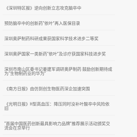
《深圳特区报》逆向创新立志攻克脑卒中
预防脑卒中的创新药“依叶”再入医保目录
深圳奥萨制药科研成果获国家科学技术进步二等奖
深圳奥萨国家一类新药“依叶”及诊疗获国家科技进步奖
深圳市南山区委书记姜建军调研奥萨制药 鼓励创新期待成
为“生物制药业的华为”
《南方日报》由仿到创生物医药深企加速突围
《光明日报》H型高血压：降压同时没补叶酸卒中风险依
旧
“首届中国医药创新最具影响力品牌”推荐展示活动颁奖交
流会在京举行