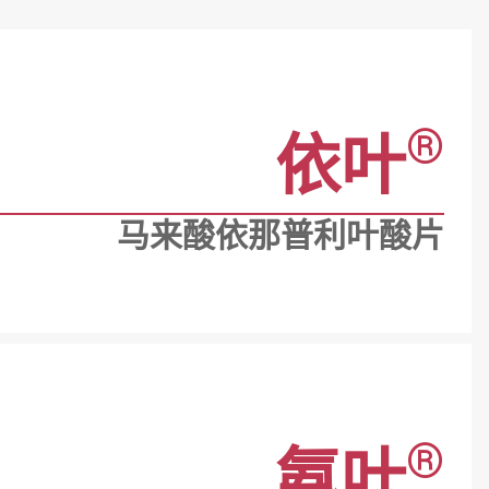
®
依叶
马来酸依那普利叶酸片
®
氨叶