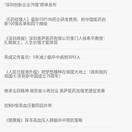
“深圳创新企业70强”榜单发布
《E药经理人》最新TOP100药企研发费用，附中国医药创
新100强名单和四个梯级
《深圳商报》深圳奥萨医药有限公司掌门人徐希平教授：
扎根故土，人生价值才能体现
荣成又传喜讯！5年减少脑卒中病例3093人
《人民日报海外版》把梦想播种在祖国大地上（我和我的
祖国⑨·庆祝新中国成立70周年）
继承五四精神 艰苦奋斗再创业 奥萨医药加强党建促发展
控制H型高血压要四招并举
《健康报》探寻高血压人群脑卒中预防策略